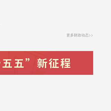
能作用，精准引导金融资源向绿色产...
信
更多财政动态>>
书香传情润童心 党建领航暖社区 ——博彩导航网非税（民资）中心党支部、小微担公司党支部、市注会行业党委联合主题党日活动