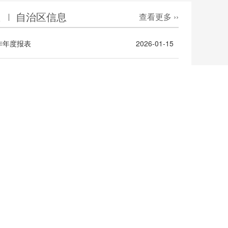
息
自治区信息
查看更多 ››
作年度报表
2026-01-15
（资源）租赁权拍卖公告
2026-06-18
关于预下达2026年中央和自治区财政常态化帮扶资金的通知（柳财预追〔2026〕152号）
2026-05-29
知（柳财采〔2026〕20号）
2026-05-25
查看更多 ››