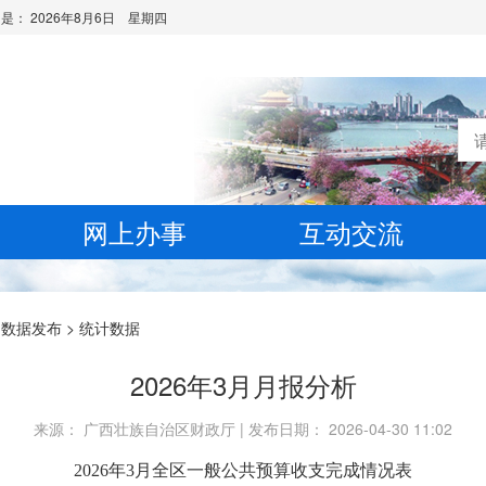
日是：
2026年8月6日 星期四
网上办事
互动交流
>
数据发布
>
统计数据
2026年3月月报分析
来源： 广西壮族自治区财政厅 | 发布日期： 2026-04-30 11:02
2026年3月全区一般公共预算收支完成情况表