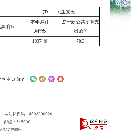
其中：民生支出
本年累计
占一般公共预算支
预算的%
执行数
出的%
1337.49
78.3
分享本页面至：
网站标识码：4502000020
邮编：545006
 博彩公司网址