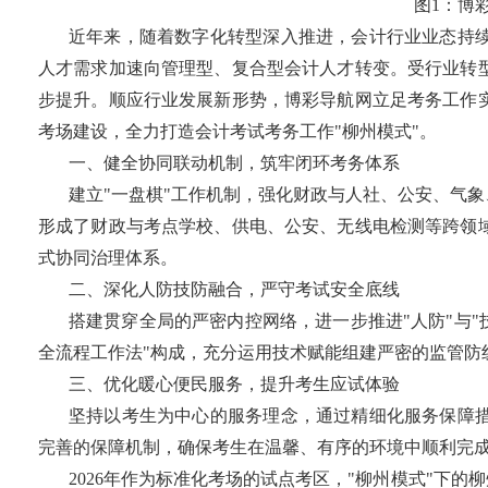
图1：博
近年来，随着数字化转型深入推进，会计行业业态持
人才需求加速向管理型、复合型会计人才转变。受行业转
步提升。顺应行业发展新形势，博彩导航网立足考务工作
考场建设，全力打造会计考试考务工作"柳州模式"。
一、健全协同联动机制，筑牢闭环考务体系
建立"一盘棋"工作机制，强化财政与人社、公安、气
形成了财政与考点学校、供电、公安、无线电检测等跨领
式协同治理体系。
二、深化人防技防融合，严守考试安全底线
搭建贯穿全局的严密内控网络，进一步推进"人防"与
全流程工作法"构成，充分运用技术赋能组建严密的监管防
三、优化暖心便民服务，提升考生应试体验
坚持以考生为中心的服务理念，通过精细化服务保障
完善的保障机制，确保考生在温馨、有序的环境中顺利完
2026年作为标准化考场的试点考区，"柳州模式"下