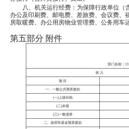
八、机关运行经费
：为保障行政单位（
办公及印刷费、邮电费、差旅费、会议费、
房取暖费、办公用房物业管理费、公务用车
第五部分
附件
部门名称：
1
收
入
项
目
一、一般公共预算拨款
(
一
)上级补助
(
二
)本级
(
三
)一般债券
二、政府性基金预算拨款