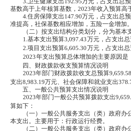
3.卫生健康支出192.95万元，占支出总预
基数高于上年核算基数，
2023年收入预算高
4.住房保障支出147.90万元，占支出总
准提高，社保基数相应增加，五险一金增加
（二）按支出结构分类划分，分为基本
1.基本支出预算
3,097.43
万元，占支出总
2.项目支出预算
6,605.30
万元，占支出总
2023
年支出预算总体
增加的主要原因是
四、
财政拨款收支预算情况说明
2023年部门财政拨款收支总预算
9,659.5
支出
8,983.19万元、社会保障和就业支出378
五、
一般公共预算支出情况说明
2023年部门一般公共预算拨款支出
9,659
算如下：
（一）一般公共服务支出（类）政府办
本支出。主要用于：行政运行经费。
（二）一般公共服务支出（类）政府办