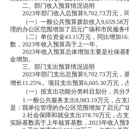
二、
部门收入预算情况说明
2023年部门收入总预算
9,702.73
万元，
（一）一般公共预算拨款收入
9,659.
理的办公区范围增加了启元广场和市民服务
（二）单位资金
43.15万元，同比增加16
数，
2023年收入预算高于上一年
。
2023年收入预算总体
增加主要是社保基
金增加
。
三、
部门支出预算情况说明
2023年部门支出总预算
9,702.73
万元，
增长11.25%
。项目支出预算
6,605.30
万元，
（一）按支出功能分类科目划分，共分
1.一般公共服务支出8,983.19万元，占
是：我单位管理的办公区范围增加了启元广
2.社会保障和就业支出378.70万元，占
实际基数高于上年核算基数，
2023年收入