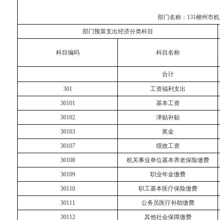
部门名称：
131柳州市
部门预算支出经济分类科目
科目编码
科目名称
合计
301
工资福利支出
30101
基本工资
30102
津贴补贴
30103
奖金
30107
绩效工资
30108
机关事业单位基本养老保险缴费
30109
职业年金缴费
30110
职工基本医疗保险缴费
30111
公务员医疗补助缴费
30112
其他社会保障缴费