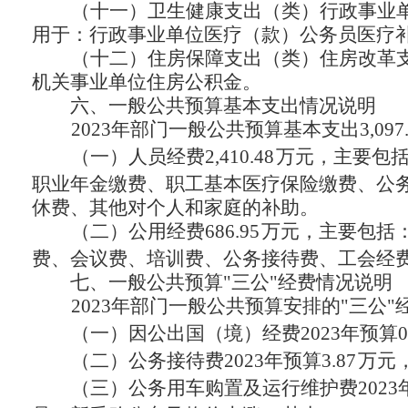
（十一）卫生健康支出（类）行政事业
用于：行政事业单位医疗（款）公务员医疗
（十二）住房保障支出（类）住房改革
机关事业单位住房公积金。
六、
一般公共预算基本支出情况说明
2023年部门一般公共预算基本支出
3,097
（一）人员经费
2,410.48
万元，主要包
职业年金缴费、职工基本医疗保险缴费、公
休费、其他对个人和家庭的补助。
（二）公用经费
686.95
万元，主要包括
费、会议费、培训费、公务接待费、工会经
七、
一般公共预算
"三公"经费情况说明
2023年部门一般公共预算安排的"三公
（一）因公出国（境）经费
2023年预算
0
（二）公务接待费
2023年预算
3.87
万元
（三）公务用车购置及运行维护费
202