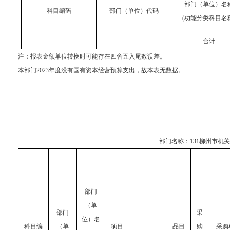
部门（单位）名
科目编码
部门（单位）代码
(功能分类科目名
合计
注：
报表金额单位转换时可能存在四舍五入尾数误差。
本部门
2023年度没有国有资本经营预算支出，故本表无数据。
部门名称：
131柳州市机
部门
（单
部门
采
位）名
科目编
（单
项目
品目
购
采购