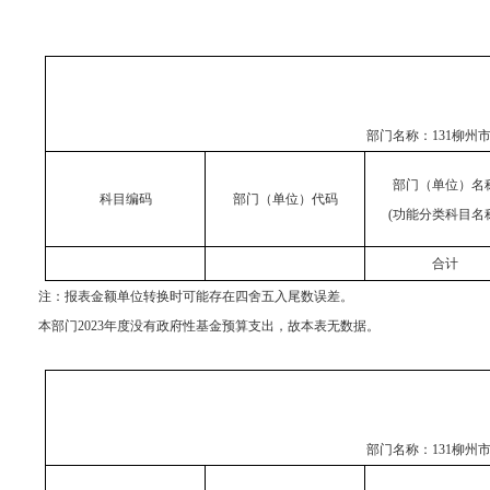
部门名称：
131柳
部门（单位）名
科目编码
部门（单位）代码
(功能分类科目名
合计
注：
报表金额单位转换时可能存在四舍五入尾数误差。
本部门
2023年度没有政府性基金预算支出，故本表无数据。
部门名称：
131柳