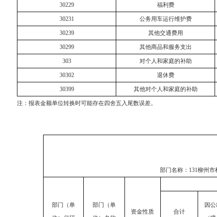
30229
福利费
30231
公务用车运行维护费
30239
其他交通费用
30299
其他商品和服务支出
303
对个人和家庭的补助
30302
退休费
30399
其他对个人和家庭的补助
注：
报表金额单位转换时可能存在四舍五入尾数误差。
部门名称：
131柳州
部门（单
部门（单
因公
资金性质
合计