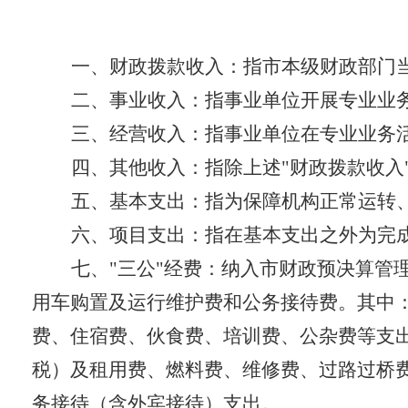
一、财政拨款收入
：指市本级财政部门
二、事业收入
：指事业单位开展专业业
三、经营收入
：指事业单位在专业业务
四、其他收入
：指除上述
"
财政拨款收入
五、基本支出
：指为保障机构正常运转
六、项目支出
：指在基本支出之外为完
七、
"
三公
"
经费
：纳入市财政预决算管
用车购置及运行维护费和公务接待费。
其中
费、住宿费、伙食费、培训费、公杂费等支
税）及租用费、燃料费、维修费、过路过桥
务接待（含外宾接待）支出。