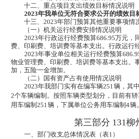
十二、
重点项目支出绩效目标情况说明
2
023
年我单位无符合要求公开的绩效目
十三、
2
023
年部门预算其他重要事项情
（一）机关运行经费安排情况说明
2023年行政运行经费预算686.95万元
费、印刷费、培训费等基本支出。行政运行
2023年事业单位相关运行经费预算686.
物业管理费、印刷费、培训费等基本支出。
加，五险一金增加
。
（二）国有资产占有使用情况说明
2023年我部门实有在编车辆
251
辆，
其
2个车辆编制。按照车辆类型划分，目前有轿车
用车编制
251
辆，下属单位公务用车编制
4
辆
第三部分
131
一、
部门
收支总体情况表（表
1
）