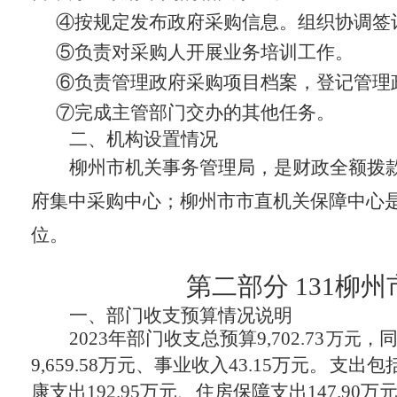
④
按规定发布政府采购信息。组织协调签
⑤
负责对采购人开展业务培训工作。
⑥
负责管理政府采购项目档案，登记管理
⑦完成主管部门交办的其他任务。
二、机构设置情况
柳州市机关事务管理局，
是财政全额拨
府集中采购中心；
柳州市市直机关保障中心
位。
第二部分
131柳
一、
部门收支预算情况说明
2023年部门收支总预算
9,702.73
万元，
9,659.58万元、事业收入43.15万元。
支出包
康支出192.95万元、住房保障支出147.90万