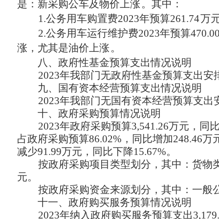
是：新采购公车及物价上涨
。其中：
1.公务用车购置费2023年预算
261.74
万
2.公务用车运行维护费2023年预算
470.0
涨，尤其是油价上涨
。
八、
政府性基金预算支出情况说明
2023年我部门无政府性基金预算支出
九、
国有资本经营预算支出情况说明
2023年我部门无国有资本经营预算支
十、
政府采购预算情况说明
2023年政府采购预算3,541.26万元，同
占政府采购预算86.02%，同比增加
248.46
万
减少
91.99
万元，同比下降
15.67
%。
按政府采购项目类型划分，其中：货物
元。
按政府采购资金来源划分，其中：一般
十一、
政府购买服务预算情况说明
2023年纳入政府购买服务预算支出3,17