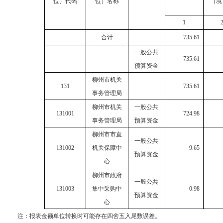
位）代码
位）名称
（境
1
合计
735.61
一般公共
735.61
预算资金
柳州市机关
131
735.61
事务管理局
柳州市机关
一般公共
131001
724.98
事务管理局
预算资金
柳州市市直
一般公共
131002
机关保障中
9.65
预算资金
心
柳州市政府
一般公共
131003
集中采购中
0.98
预算资金
心
注：
报表金额单位转换时可能存在四舍五入尾数误差。