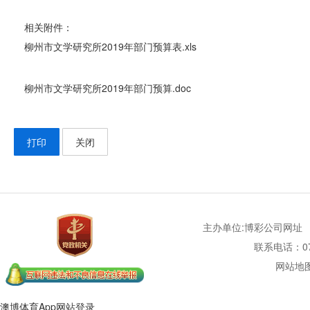
相关附件：
柳州市文学研究所2019年部门预算表.xls
柳州市文学研究所2019年部门预算.doc
打印
关闭
主办单位:博彩公司网址
联系电话：077
网站地
澳博体育App网站登录