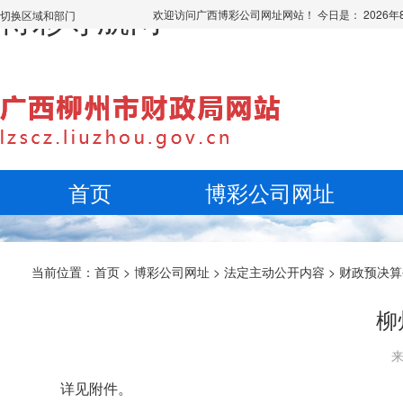
博彩导航网
欢迎访问广西博彩公司网址网站！ 今日是：
2026
切换区域和部门
首页
博彩公司网址
当前位置：
首页
>
博彩公司网址
>
法定主动公开内容
>
财政预决算
柳
来
详见附件。