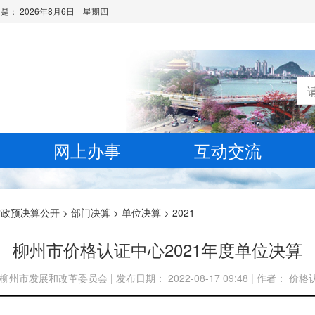
日是：
2026年8月6日 星期四
网上办事
互动交流
财政预决算公开
>
部门决算
>
单位决算
>
2021
柳州市价格认证中心2021年度单位决算
柳州市发展和改革委员会 | 发布日期： 2022-08-17 09:48 | 作者： 价