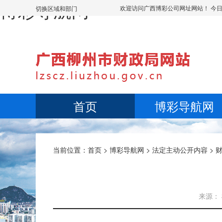
博彩导航网
欢迎访问广西博彩公司网址网站！ 今
切换区域和部门
首页
博彩导航网
当前位置：
首页
>
博彩导航网
>
法定主动公开内容
>
来源： 