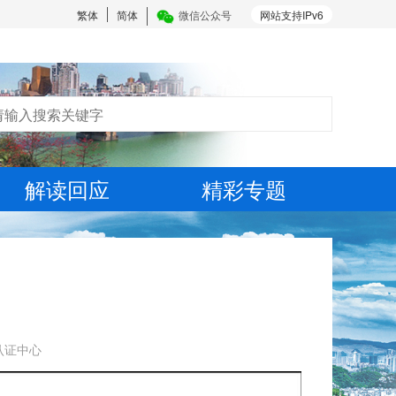
繁体
简体
微信公众号
网站支持IPv6
解读回应
精彩专题
格认证中心