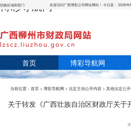
博彩导航网
欢迎访问广西博彩公司网址网站！ 今日是：
2026
切换区域和部门
首页
博彩导航网
当前位置：
首页
>
博彩导航网
>
法定主动公开内容
>
其他法定公开
关于转发《广西壮族自治区财政厅关于开
来