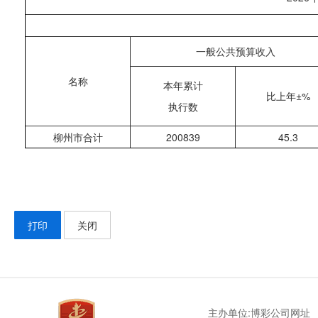
一般公共预算收入
名称
本年累计
比上年±%
执行数
柳州市合计
200839
45.3
打印
关闭
主办单位:博彩公司网址