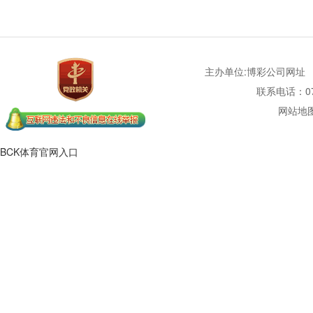
主办单位:博彩公司网址
联系电话：077
网站地
BCK体育官网入口