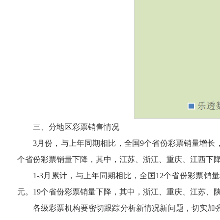
三、分地区彩票销售情况
3月份，与上年同期相比，全国9个省份彩票销量增长，其
个省份彩票销量下降，其中，江苏、浙江、重庆、江西下降额较多
1-3月累计，与上年同期相比，全国12个省份彩票销量
元。19个省份彩票销量下降，其中，浙江、重庆、江苏、陕西下
各级彩票机构要密切跟踪分析新情况新问题，切实加