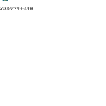
足球联赛下注手机注册