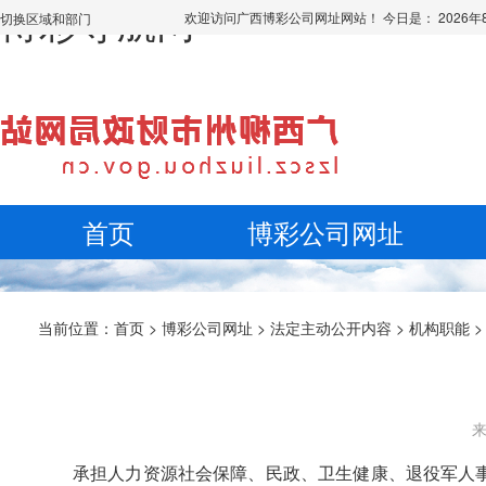
博彩导航网
欢迎访问广西博彩公司网址网站！ 今日是：
2026
切换区域和部门
首页
博彩公司网址
当前位置：
首页
>
博彩公司网址
>
法定主动公开内容
>
机构职能
来
承担人力资源社会保障、民政、卫生健康、退役军人