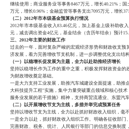
继续使用；商业服务业等事务8467万元，增长40.21%；国土
万元，增长0.96%；金融监管等事务支出7095万元，增长371.
（二）2012年市本级基金预算执行情况
2012年市本级基金收入83.46亿元，加上基金上级补助收入
元，减去调出资金4亿元，基金结余（含历年结余）预计15.
三、2012年主要的财政工作
过去的一年，面对复杂严峻的宏观经济形势和财政收支预
济发展，着力完善增收节支机制，进一步调整优化支出结
（一）以稳增长促发展为主题，全力以赴助推经济增长
坚持以稳增长作为工作的重中之重，积极发挥财政资金的
为财政增收奠定基础。
一是大力支持工业发展，助推汽车城建设全面提速，助推
大科技提升工程"实施，集中力量突破重点领域和核心技
服务业发展的若干措施》精神，支持商贸流通业、东盟汽
（二）以开展增收节支为主线，多措并举完成预算任务
坚持以增收节支为主线，全力以赴抓好财政收入组织，毫
一是全力以赴，抓好财政收入组织工作。明确各征收部门
完善财政、税务、统计、人民银行等部门的信息交换制度