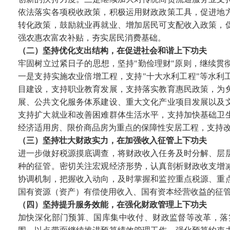
依法落实各项税收政策，积极运用财政政策工具，促进地
转化政策，鼓励就业再就业、增加居民可支配收入政策，
强农惠农富农补贴，夯实居民消费基础。
（二）坚持优化支出结构，在促进社会和谐上下功夫
牢固树立过紧日子的思想，坚持"勤俭理财"原则，继续
一是支持实施农业倍增工程，支持"十大水利工程"等水
目建设，支持职业教育发展，支持落实教育惠民政策，为
展、公共文化服务体系建设、重大文化产业项目发展以及
支持扩大就业和改善困难群体生活水平，支持加快基础卫
经济适用房、限价商品房为重点的保障性安居工程，支持
（三）坚持壮大财政实力，在加强收入征管上下功夫
进一步做好税源摸底调查，将财政收入任务及时分解、层
种的征管。密切关注宏观经济形势，认真剖析财政收支增
协调机制，把握收入动向，及时掌握和监控重点税源、重
国有资源（资产）有偿使用收入、国有资本经营收益的征
（四）坚持提升服务效能，在强化财政管理上下功夫
加快深化部门预算、国库集中收付、财政监督等改革，落