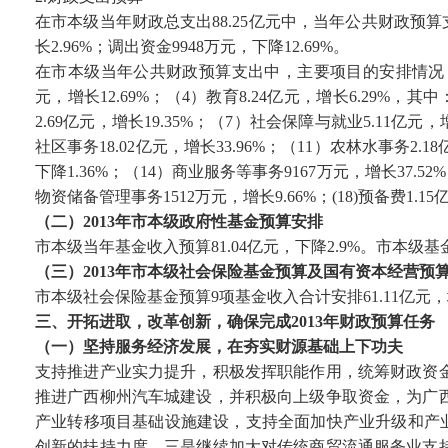
在市本级当年财政总支出88.25亿元中，当年公共财政预算支出6
长2.96%；调出资金9948万元，下降12.69%。
在市本级当年公共财政预算支出中，主要项目的安排情况：（1）
元，增长12.69%；（4）教育8.24亿元，增长6.29%，其
2.69亿元，增长19.35%；（7）社会保障与就业5.11亿元，
社区事务18.02亿元，增长33.96%；（11）农林水事务2.1
下降1.36%；（14）商业服务等事务9167万元，增长37.52%
物资储备管理事务1512万元，增长9.66%；(18)预备费1.15
（二）2013年市本级政府性基金预算安排
市本级当年基金收入预算81.04亿元，下降2.9%。市本级基
（三）2013年市本级社会保险基金预算及国有资本经营预
市本级社会保险基金预算9项基金收入合计安排61.11亿元，增
三、开拓进取，改革创新，确保完成2013年财政预算任务
（一）坚持服务经济发展，在夯实财源基础上下功夫
支持推进产业实力提升，积极发挥职能作用，统筹财政资
推进广西柳州汽车城建设，并积极向上级争取资金，为广
产业转移项目基础设施建设，支持全面加快产业升级和产业
创新的扶持力度。三是继续加大对传统商贸流通服务业支