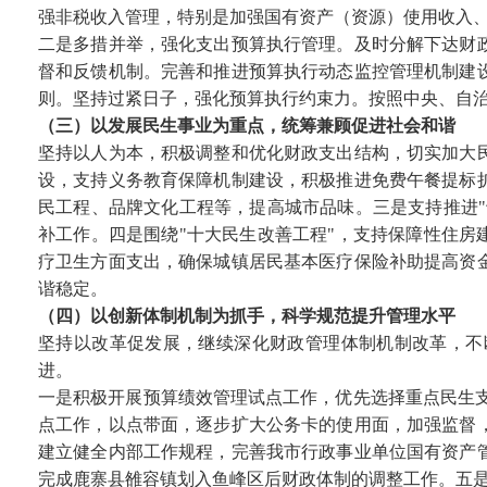
强非税收入管理，特别是加强国有资产（资源）使用收入
二是多措并举，强化支出预算执行管理。及时分解下达财
督和反馈机制。完善和推进预算执行动态监控管理机制建
则。坚持过紧日子，强化预算执行约束力。按照中央、自
（三）以发展民生事业为重点，统筹兼顾促进社会和谐
坚持以人为本，积极调整和优化财政支出结构，切实加大
设，支持义务教育保障机制建设，积极推进免费午餐提标
民工程、品牌文化工程等，提高城市品味。三是支持推进"十
补工作。四是围绕"十大民生改善工程"，支持保障性住房
疗卫生方面支出，确保城镇居民基本医疗保险补助提高资
谐稳定。
（四）以创新体制机制为抓手，科学规范提升管理水平
坚持以改革促发展，继续深化财政管理体制机制改革，不
进。
一是积极开展预算绩效管理试点工作，优先选择重点民生
点工作，以点带面，逐步扩大公务卡的使用面，加强监督
建立健全内部工作规程，完善我市行政事业单位国有资产
完成鹿寨县雒容镇划入鱼峰区后财政体制的调整工作。五