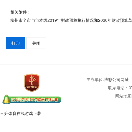
相关附件：
柳州市全市与市本级2019年财政预算执行情况和2020年财政预算草案
打印
关闭
主办单位:博彩公司网址
联系电话：077
网站地图
三升体育在线游戏下载