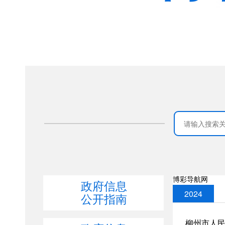
政府信息
公开指南