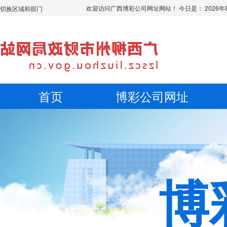
博彩导航网
欢迎访问广西博彩公司网址网站！ 今日是：
2026
切换区域和部门
首页
博彩公司网址
博