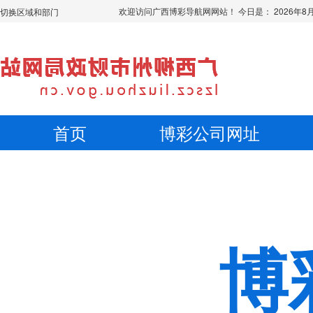
博彩导航网
欢迎访问广西博彩导航网网站！ 今日是：
2026年
切换区域和部门
首页
博彩公司网址
博