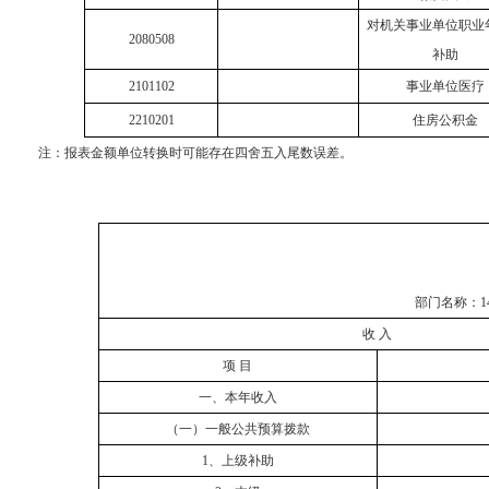
对机关事业单位职业
2080508
补助
2101102
事业单位医疗
2210201
住房公积金
注：报表金额单位转换时可能存在四舍五入尾数误差。
部门名称：
收
入
项
目
一、本年收入
（一）一般公共预算拨款
1、上级补助