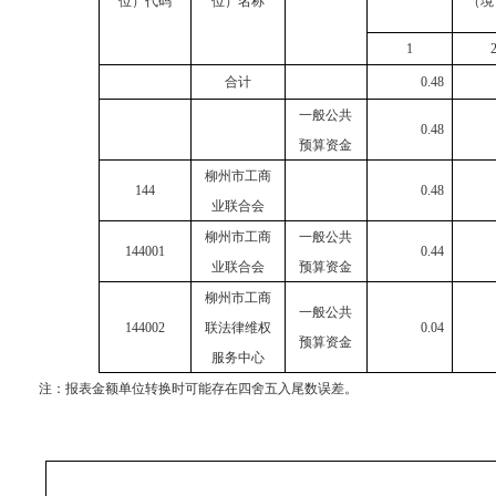
位）代码
位）名称
（境
1
合计
0.48
一般公共
0.48
预算资金
柳州市工商
144
0.48
业联合会
柳州市工商
一般公共
144001
0.44
业联合会
预算资金
柳州市工商
一般公共
144002
联法律维权
0.04
预算资金
服务中心
注：报表金额单位转换时可能存在四舍五入尾数误差。