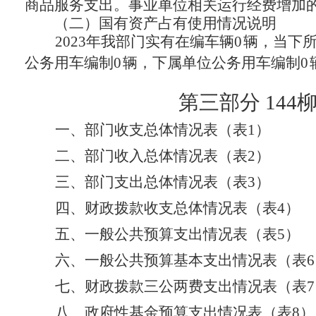
商品服务支出。事业单位相关运行经费增加
（二）国有资产占有使用情况说明
2023年我部门实有在编车辆0
辆，当下
公务用车编制0
辆，下属单位公务用车编制0
第三部分
144
一、
部门
收支总体情况表（表
1
）
二、
部门
收入总体情况表（表
2
）
三、
部门
支出总体情况表（表
3
）
四、财政拨款收支总体情况表（表
4
）
五、一般公共预算支出情况表（表
5
）
六、一般公共预算基本支出情况表（表
6
七、财政拨款三公两费支出情况表（表
7
八、政府性基金预算支出情况表（表
8
）