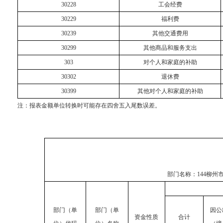
30228
工会经费
30229
福利费
30239
其他交通费用
30299
其他商品和服务支出
303
对个人和家庭的补助
30302
退休费
30399
其他对个人和家庭的补助
注：报表金额单位转换时可能存在四舍五入尾数误差。
部门名称：
144柳州
部门（单
部门（单
因公
资金性质
合计