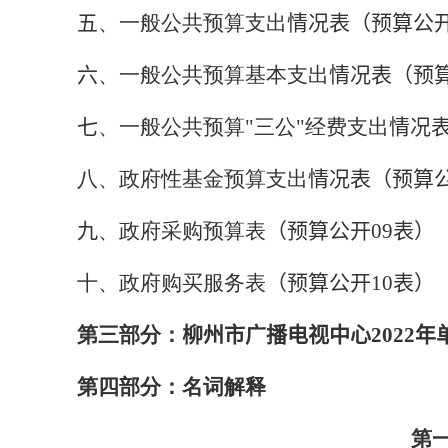
五
、一般公共预算支出
情况表（预算公
六
、一般公共预算基本支出
情况表（预
七
、一般公共预算"三公"经费支出
情况
八、政府性基金预算支出
情况表（预算
九
、政府采购预算表
（预算公开
09
表）
十、政府购买服务表
（预算公开
10
表）
第三部分：
柳州市广播电视中心
2022
年
第四部分：名词解释
第