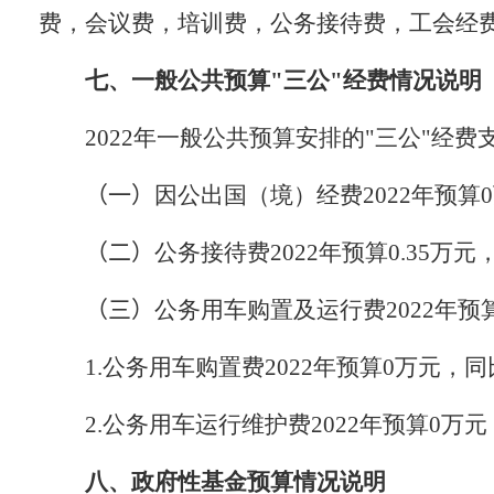
费，会议费，培训费，公务接待费，工会经
七、一般公共预算"三公"经费情况说明
202
2
年一般公共预算安排的"三公"经费
（一）
因公出国（境）经费
202
2
年预算
0
（二）
公务接待费
202
2
年预算
0.35
万元
（三）
公务用车购置及运行费
202
2
年预
1.
公务用车购置费
202
2
年预算
0
万元，同
2.
公务用车运行维护费
202
2
年预算
0
万元
八、政府性基金预算情况说明