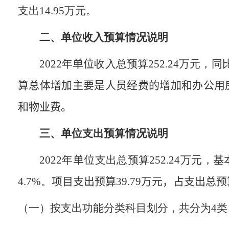
支出
14.95
万元。
二、单位收入预算情况说明
202
2
年
单位
收入总预算
252.24
万元，
同
算总体增加主要是人员经费的增加和办公用
和物业费。
三、单位支出预算情况说明
202
2
年
单位
支出总预算
252.24
万元，
基
4.7
%
。
项目支出预算
39.79
万元，占支出总预
（一）按支出功能分类科目划分，共分为
4
类