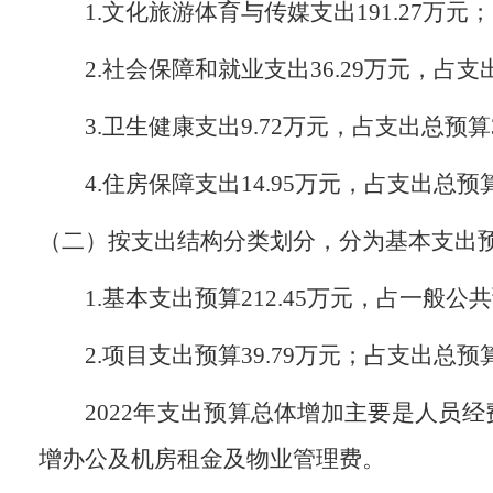
1.
文化旅游体育与传媒支出
191.27
万元；
2.
社会保障和就业支出
36.29
万元，占支
3.
卫生健康支出
9.72
万元，占支出总预算
4.
住房保障支出
14.95
万元，占支出总预
（二）按支出结构分类划分，分为基本支出
1.
基本支出预算
212.45
万元，占一般公共
2.
项目支出预算
39.79
万元；占支出总预
2022
年支出预算总体增加主要是人员经
增办公及机房租金及物业管理费。