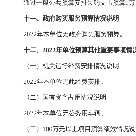
通过一般公共预算安排采购支出预算
0
万
十一、政府购买服务预算
情况说明
2022
年本单位无政府购买服务预算
。
十二
、
2022
年单位预算其他
重要
事项情
（一）机关运行经费安排情况
说明
2022
年本单位无此经费安排。
（二
）
国有资产占用情况
说明
2022
年本单位无公务用车辆。
（
三
）
1
00
万元以上项目
预算绩效情况说