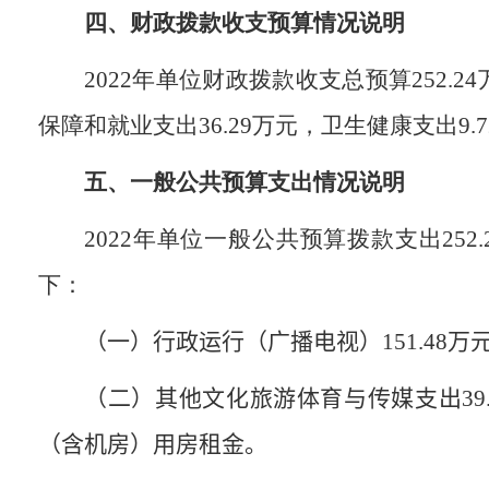
四、财政拨款收支预算情况说明
2022
年单位财政拨款收支总预算
252.24
保障和就业支出
36.29
万元，卫生健康支出
9.
五、一般公共预算支出情况说明
2022
年单位一般公共预算拨款支出
252.
下：
（一）行政运行（广播电视）
151.48
万
（二）其他文化旅游体育与传媒支出
39
（含机房）用房租金
。