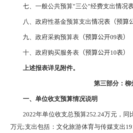
七
、一般公共预算"三公"经费支出
情况
八、政府性基金预算支出
情况表（预算
九
、政府采购预算表
（预算公开
09
表）
十、政府购买服务表
（预算公开
10
表
）
上述报表详见附件。
第三部分：柳
一、单位收支预算情况说明
2022
年单位收支总预算
252.24
万元，同
万元
;
支出包括：文化旅游体育与传媒支出
19