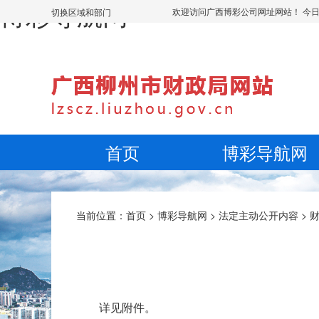
博彩导航网
欢迎访问广西博彩公司网址网站！ 今
切换区域和部门
首页
博彩导航网
当前位置：
首页
>
博彩导航网
>
法定主动公开内容
>
详见附件。