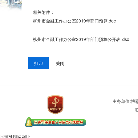
相关附件：
柳州市金融工作办公室2019年部门预算.doc
柳州市金融工作办公室2019年部门预算公开表.xlsx
打印
关闭
主办单位:博
足球外围网网址