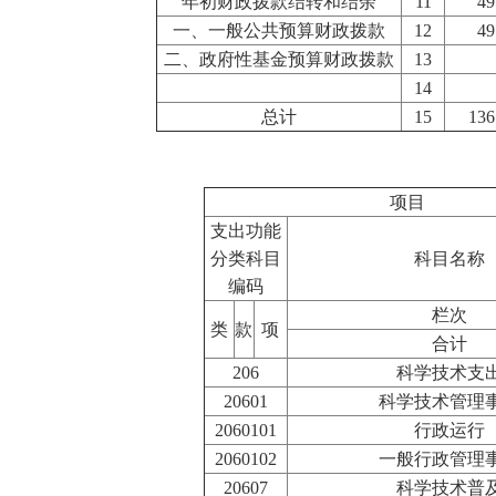
年初财政拨款结转和结余
11
49
一、一般公共预算财政拨款
12
49
二、政府性基金预算财政拨款
13
14
总计
15
136
项目
支出功能
分类科目
科目名称
编码
栏次
类
款
项
合计
206
科学技术支
20601
科学技术管理
2060101
行政运行
2060102
一般行政管理
20607
科学技术普