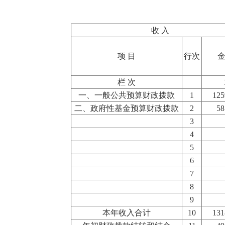
收 入
项 目
行次
栏 次
一、一般公共预算财政拨款
1
125
二、政府性基金预算财政拨款
2
58
3
4
5
6
7
8
9
本年收入合计
10
131