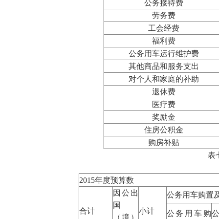
公务接待费
劳务费
工会经费
福利费
公务用车运行维护费
其他商品和服务支出
对个人和家庭的补助
退休费
医疗费
奖励金
住房公积金
购房补贴
表
2015年度预算数
因公出
公务用车购置
国
合计
小计
公务用车购
（境）