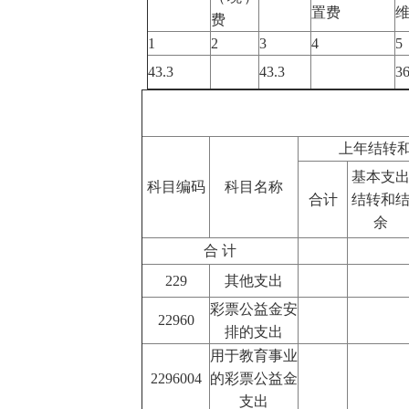
置费
费
1
2
3
4
5
43.3
43.3
3
上年结转
基本支
科目编码
科目名称
合计
结转和
余
合 计
229
其他支出
彩票公益金安
22960
排的支出
用于教育事业
2296004
的彩票公益金
支出