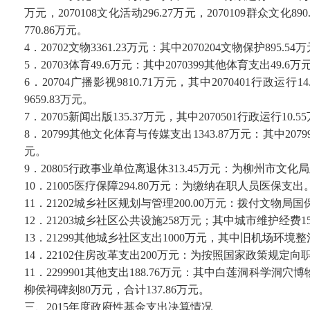
万元，2070108文化活动296.27万元，2070109群众文化89
770.86万元。
4．20702文物3361.23万元：其中2070204文物保护895.54
5．20703体育49.6万元：其中2070399其他体育支出49.6万
6．20704广播影视9810.71万元，其中2070401行政运行1
9659.83万元。
7．20705新闻出版135.37万元，其中2070501行政运行10.
8．20799其他文化体育与传媒支出1343.87万元：其中207
元。
9．20805行政事业单位离退休313.45万元：为柳州
10．21005医疗保障294.80万元：为缴纳在职人员医保支出
11．21202城乡社区规划与管理200.00万元：拨付文物局
12．21203城乡社区公共设施258万元；其中城市维护经
13．21299其他城乡社区支出1000万元，其中旧机场环境整
14．22102住房改革支出200万元：为按照国家政策规
11．2299901其他支出188.76万元：其中白莲洞科学洞
柳侯祠碑刻80万元，合计137.86万元。
三、2015年度政府性基金支出决算情况