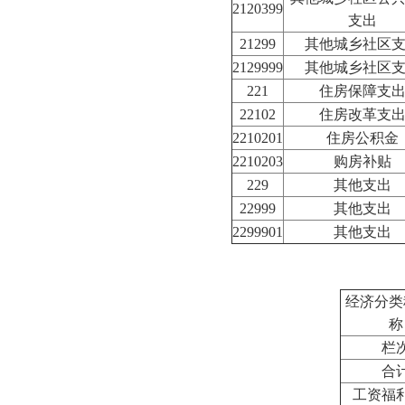
2120399
支出
21299
其他城乡社区
2129999
其他城乡社区
221
住房保障支
22102
住房改革支
2210201
住房公积金
2210203
购房补贴
229
其他支出
22999
其他支出
2299901
其他支出
经济分类
称
栏
合
工资福