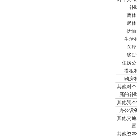
补
离休
退休
抚恤
生活
医疗
奖励
住房公
提租
购房
其他对个
庭的补
其他资本
办公设
其他交通
置
其他资本