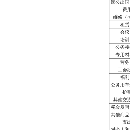
因公出国
费
维修（
租赁
会议
培训
公务接
专用材
劳务
工会
福利
公务用车
护
其他交
税金及附
其他商品
支
对个人和