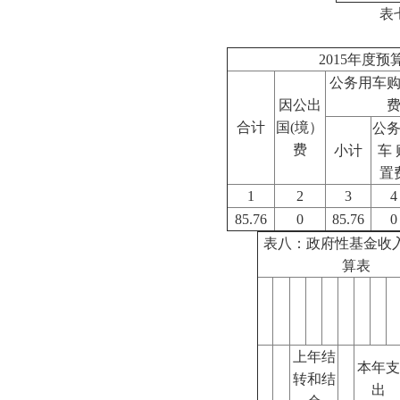
表
2015年度预
公务用车
因公出
合计
国(境）
公
费
小计
车 
置
1
2
3
4
85.76
0
85.76
0
表八：政府性基金收
算表
上年结
本年支
转和结
出