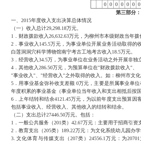
0
0
0
0
0
0
0
第三部分：
一、2015年度收入支出决算总体情况
（一）收入总计29,298.18万元。
1．财政拨款收入26,632.63万元，为柳州市本级财政当年
2．事业收入145.5万元，为事业单位开展业务活动取得的
白莲洞洞穴科学博物馆南宁考古工地考古收入18.5万元。
3．经营收入34.5万，为事业单位在业务活动之外开展非独
4．其他收入286.50万元，为预算单位在"财政拨款收入"、
"事业收入"、"经营收入"之外取得的收入。如：柳州市文化
5．用事业基金弥补收支差额 0万元，主要是所属事业单位
年度积累的事业基金（事业单位当年收入和支出相抵后按
6．上年结转和结余4121.45万元，为以前年度支出预
包括事业收入、经营收入、其他收入的结转和结余。
（二）支出总计27446.50万元。包括：
1．一般公共服务（201类）42.67万元：主要用于招商引资
2．教育支出（205类）189.22万元：为文化系统幼儿园办
3. 文化体育与传媒支出（207类）24556.1万元：为20701