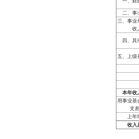
一、财
二、事
三、事业
收
四、其
五、上级
本年收
用事业基
支
上年
收入