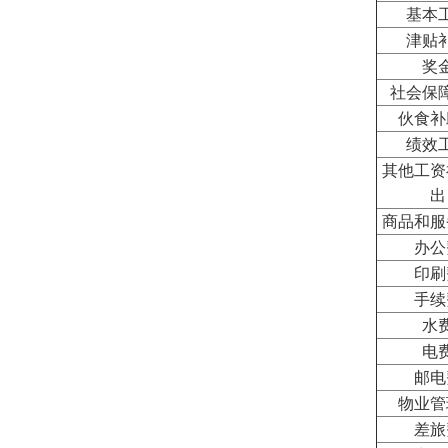
基本
津贴
奖
社会保
伙食补
绩效
其他工资
出
商品和服
办公
印刷
手续
水
电
邮电
物业管
差旅