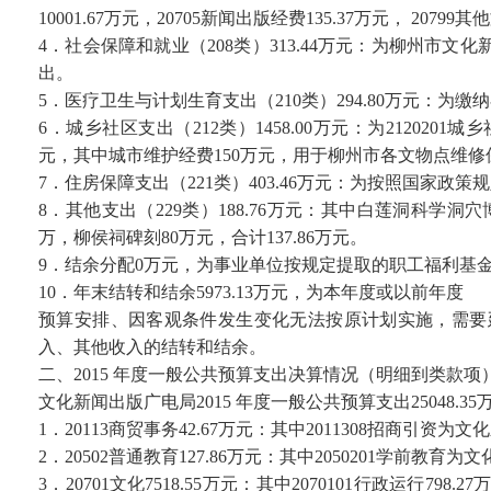
10001.67万元，20705新闻出版经费135.37万元， 2079
4．社会保障和就业（208类）313.44万元：为柳州
出。
5．医疗卫生与计划生育支出（210类）294.80万元：为
6．城乡社区支出（212类）1458.00万元：为212020
元，其中城市维护经费150万元，用于柳州市各文物点维修
7．住房保障支出（221类）403.46万元：为按照国家
8．其他支出（229类）188.76万元：其中白莲洞科学洞
万，柳侯祠碑刻80万元，合计137.86万元。
9．结余分配0万元，为事业单位按规定提取的职工福利基
10．年末结转和结余5973.13万元，为本年度或以前年度
预算安排、因客观条件发生变化无法按原计划实施，需要
入、其他收入的结转和结余。
二、2015 年度一般公共预算支出决算情况（明细到类款项
文化新闻出版广电局2015 年度一般公共预算支出25048.35万
1．20113商贸事务42.67万元：其中2011308招商引资
2．20502普通教育127.86万元：其中2050201学前教
3．20701文化7518.55万元：其中2070101行政运行798.27