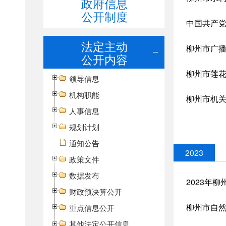
政府信息
公开制度
法定主动
公开内容
领导信息
机构职能
人事信息
规划计划
通知公告
政策文件
数据发布
财政预决算公开
重点信息公开
其他法定公开信息