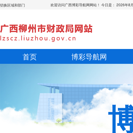
博彩导航网
欢迎访问广西博彩导航网网站！ 今日是：
2026年
切换区域和部门
首页
博彩导航网