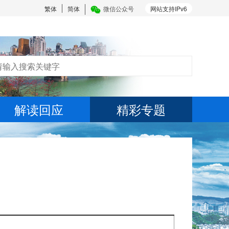
繁体
简体
微信公众号
网站支持IPv6
解读回应
精彩专题