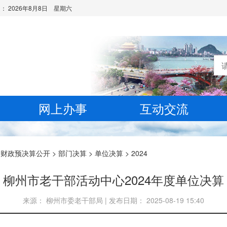
是：
2026年8月8日 星期六
网上办事
互动交流
>
财政预决算公开
>
部门决算
>
单位决算
>
2024
柳州市老干部活动中心2024年度单位决算
来源： 柳州市委老干部局 | 发布日期： 2025-08-19 15:40