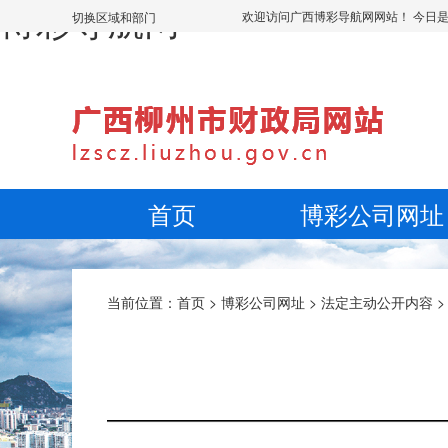
博彩导航网
欢迎访问广西博彩导航网网站！ 今日
切换区域和部门
首页
博彩公司网址
当前位置：
首页
>
博彩公司网址
>
法定主动公开内容