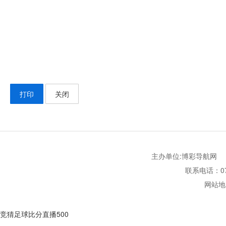
打印
关闭
主办单位:博彩导航网
联系电话：077
网站地
竞猜足球比分直播500