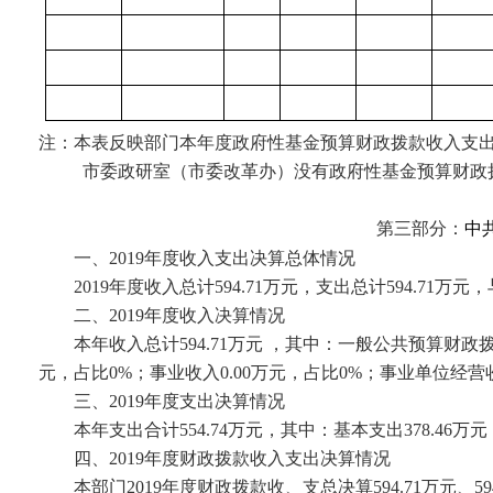
注：本表反映部门本年度政府性基金预算财政拨款收入支
市委政研室（市委改革办）没有政府性基金预算财政
第三部分：
中
一、
2019
年度收入支出决算总体情况
2019
年度收入总计
594.71
万元，支出总计
594.71
万元，
二、
2019
年度收入决算情况
本年收入总计
594.71
万元 ，其中：一般公共预算财政
元，占比
0%
；事业收入
0.00
万元，占比
0%
；事业单位经营
三、
2019
年度支出决算情况
本年支出合计
554.74
万元，其中：基本支出
378.46
万元
四、
2019
年度财政拨款收入支出决算情况
本部门
2019
年度财政拨款收、支总决算
594.71
万元、
59