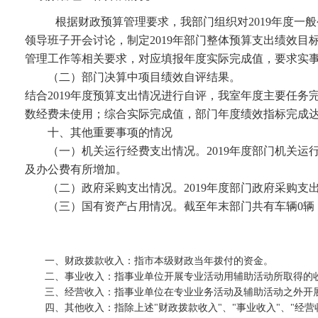
根据财政预算管理要求，我部门组织对
2019
年度一般
领导班子开会讨论，制定
2019
年部门整体预算支出绩效目
管理工作等相关要求，对应填报年度实际完成值，要求实
（二）部门决算中项目绩效自评结果。
结合
2019
年度预算支出情况进行自评，我室年度主要任务
数经费未使用；综合实际完成值，部门年度绩效指标完成
十、其他重要事项的情况
（一）机关运行经费支出情况。
2019
年度部门机关运
及办公费有所增加。
（二）政府采购支出情况。
2019
年度部门政府采购支
（三）国有资产占用情况。截至年末部门共有车辆
0
辆
一、财政拨款收入：指市本级财政当年拨付的资金。
二、事业收入：指事业单位开展专业活动用辅助活动所取得的
三、经营收入：指事业单位在专业业务活动及辅助活动之外开
四、其他收入：指除上述"财政拨款收入"、"事业收入"、"经营