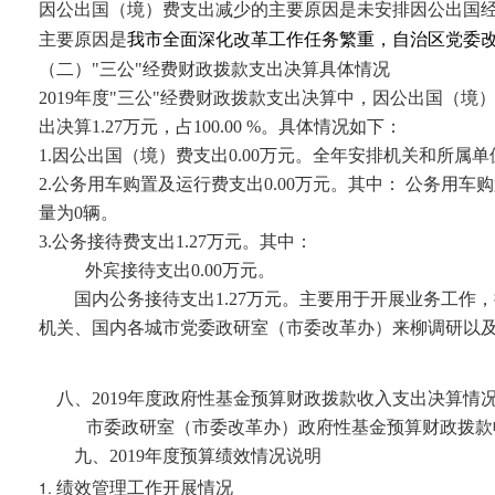
因公出国（境）费支出减少的主要原因是未安排因公出国
主要原因是
我市全面深化改革工作任务繁重，自治区党委
（二）"三公"经费财政拨款支出决算具体情况
2019
年度"三公"经费财政拨款支出决算中，因公出国（境
出决算
1.27
万元，占
100.00 %
。具体情况如下：
1.
因公出国（境）费支出
0.00
万元。全年安排机关和所属单
2.
公务用车购置及运行费支出
0.00
万元。其中： 公务用车
量为
0
辆。
3.
公务接待费支出
1.27
万元。其中：
外宾接待支出
0.00
万元。
国内公务接待支出
1.27
万元。主要用于开展业务工作，
机关、国内各城市党委政研室（市委改革办）来柳调研以
八、
2019
年度政府性基金预算财政拨款收入支出决算情
市委政研室（市委改革办）政府性基金预算财政拨款
九、
2019
年度预算绩效情况说明
绩效管理工作开展情况