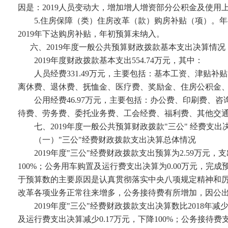
因是：
2019
人员变动大，增加增人增资部分公积金及使用
5.
住房保障（类）住房改革（款）购房补贴（项）。年
2019
年下达购房补贴，年初预算未纳入。
六、
2019
年度一般公共预算财政拨款基本支出决算情况
2019
年度财政拨款基本支出
554.74
万元，其中：
人员经费
331.49
万元，主要包括：基本工资、津贴补贴
离休费、退休费、抚恤金、医疗费、奖励金、住房公积金
公用经费
46.97
万元，主要包括：办公费、印刷费、咨
待费、劳务费、委托业务费、工会经费、福利费、其他交
七、
2019
年度一般公共预算财政拨款"三公" 经费支出
（一）"三公"经费财政拨款支出决算总体情况
2019
年度"三公"经费财政拨款支出预算为
2.59
万元，支
100%
；公务用车购置及运行费支出决算为
0.00
万元，完成
于预算数的主要原因是认真贯彻落实中央八项规定精神和厉
改革各项业务正常往来增多，公务接待费有所增加，因公
2019
年度"三公"经费财政拨款支出决算数比
2018
年减
及运行费支出决算减少
0.17
万元，下降
100%
；公务接待费