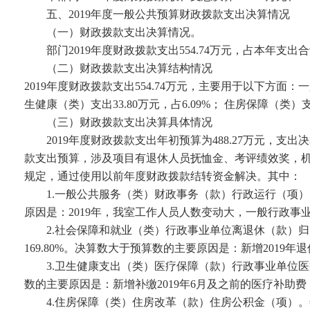
五、
2019
年度一般公共预算财政拨款支出决算情况
（一）财政拨款支出决算情况。
部门
2019
年度财政拨款支出
554.74
万元，占本年支出合
（二）财政拨款支出决算结构情况
2019
年度财政拨款支出
554.74
万元，主要用于以下方面：一
生健康（类）支出
33.80
万元，占
6.09%
； 住房保障（类）
（三）财政拨款支出决算具体情况
2019
年度财政拨款支出年初预算为
488.27
万元，支出决
款支出预算，涉及项目有退休人员抚恤金、考评绩效奖，
规定，通过使用以前年度财政拨款结转资金解决。其中：
1.
一般公共服务（类）财政事务（款）行政运行（项）
原因是：
2019
年，我室工作人员人数变动大，一般行政事
2.
社会保障和就业（类）行政事业单位离退休（款）归
169.80%
。决算数大于预算数的主要原因是：新增
2019
年退
3.
卫生健康支出（类）医疗保障（款）行政事业单位医
数的主要原因是：新增补缴
2019
年
6
月及之前的医疗补助费 
4.
住房保障（类）住房改革（款）住房公积金（项）。