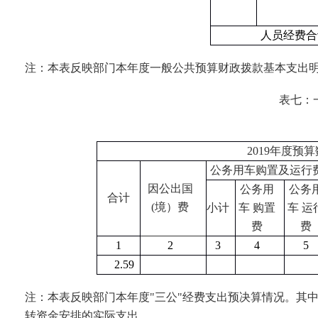
人员经费合
注：本表反映部门本年度一般公共预算财政拨款基本支出
表七：
2019
年度预算
公务用车购置及运行
因公出国
公务用
公务
合计
(
境）费
小计
车 购置
车 运
费
费
1
2
3
4
5
2.59
注：本表反映部门本年度"三公"经费支出预决算情况。其
转资金安排的实际支出。