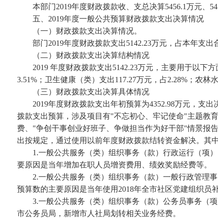
本部门
2019年度财政拨款收、支总决算5456.1万元、5
五、
2019
年度一般公共预算财政拨款支出决算情况
（一）财政拨款支出决算情况。
部门
2019年度财政拨款支出5142.23万元，占本年支出合
（二）财政拨款支出决算结构情况
2019 年度财政拨款支出5142.23万元，主要用于以下
3.51%；卫生健康（类）支出117.27万元，占2.28%；农林
（三）财政拨款支出决算具体情况
2019年度财政拨款支出年初预算为4352.98万元，支
拨款支出预算，涉及项目有"不忘初心、牢记使命"主题教
费、"争创干事创业好班子、争做担当作为好干部"情景报
出按规定，通过使用以前年度财政拨款结转资金解决。其
1.一般公共服务（类）组织事务（款）行政运行（项）。 年
要原因是当年增加在职人员增资费用、绩效奖励经费等。
2.一般公共服务（类）组织事务（款）一般行政管理事 务（
预算数的主要原因是当年使用2018年全市社区党建组织员
3.一般公共服务（类）组织事务（款）公务员事务（项
市公务员局，新增市人社局划转相关业务经费。