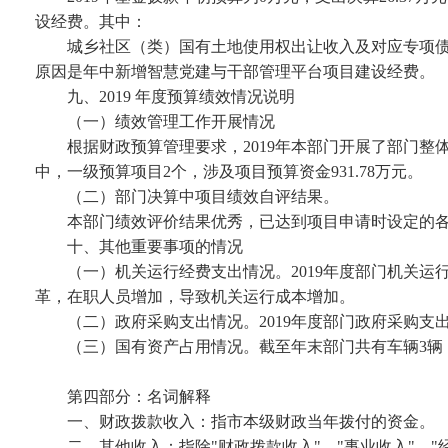
设经费。其中：
城乡社区（类）国有土地使用权出让收入及对应专项
原因是年中新增智慧党建与干部管理平台项目建设经费。
九、
2019
年度预算绩效情况说明
（一）
绩效管理工作开展情况
根据财政预算管理要求，
2019年本部门开展了部门
中，一级预算项目2个，涉及项目预算资金931.78万元。
（二）部门决算中项目绩效自评结果。
本部门绩效评价结果优秀，已达到项目申请时设定的
十、其他重要事项的情况
（一）机关运行经费支出情况。
2019年度部门机关运行
革，在职人员增加，导致机关运行成本增加。
（二）政府采购支出情况。
2019年度部门政府采购支出
（三）国有资产占用情况。截至年末部门共有车辆
3
第四部分：名词解释
一、
财政拨款收入：指市本级财政当年拨付的资金。
二、
其他收入：指除
"财政拨款收入"、"事业收入"