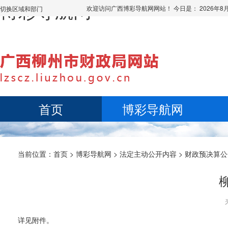
博彩导航网
欢迎访问广西博彩导航网网站！ 今日是：
2026年
切换区域和部门
首页
博彩导航网
当前位置：
首页
>
博彩导航网
>
法定主动公开内容
>
财政预决算公
详见附件。