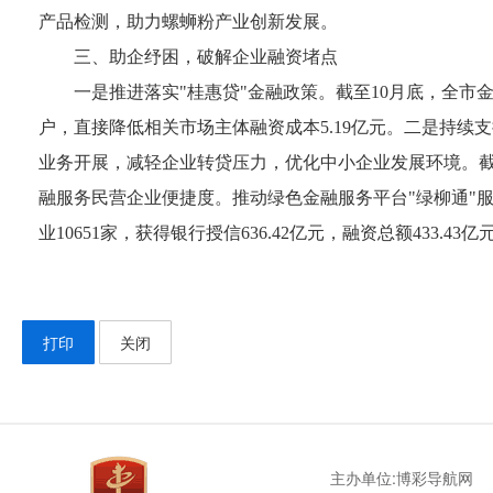
产品检测，助力螺蛳粉产业创新发展。
三、助企纾困，破解企业融资堵点
一是
推进落实"桂惠贷"金融政策。截至10月底，全市金融
户，直接降低相关市场主体融资成本5.19亿元。
二是
持续支
业务开展，减轻企业转贷压力，优化中小企业发展环境。截至1
融服务民营企业便捷度。推动绿色金融服务平台"绿柳通"服
业10651家，获得银行授信636.42亿元，融资总额433.43亿
打印
关闭
主办单位:博彩导航网