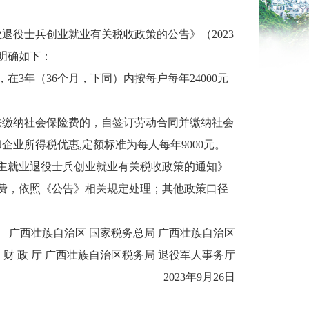
业退役士兵创业就业有关税收政策的公告》（
2023
明确如下：
，在
3
年（
36
个月，下同）内按每户每年
24000
元
法缴纳社会保险费的，自签订劳动合同并缴纳社会
和企业所得税优惠
,
定额标准为每人每年
9000
元。
主就业退役士兵创业就业有关税收政策的通知》
费，依照《公告》相关规定处理；其他政策口径
广西壮族自治区
国家税务总局
广西壮族自治区
财
政
厅
广西壮族自治区税务局
退役军人事务厅
2023
年
9
月
26
日