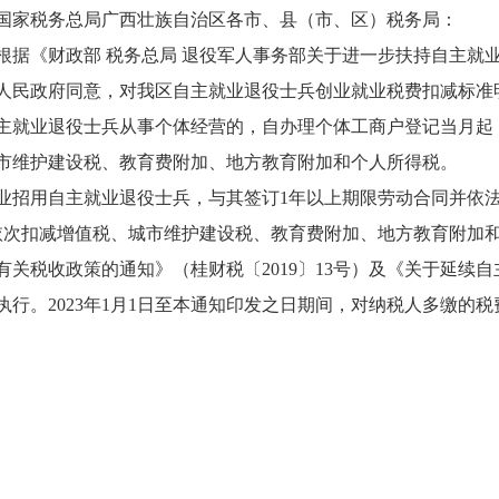
国家税务总局广西壮族自治区各市、县（市、区）税务局：
根据《财政部 税务总局 退役军人事务部关于进一步扶持自主就
人民政府同意，对我区自主就业退役士兵创业就业税费扣减标准
主就业退役士兵从事个体经营的，自办理个体工商户登记当月起
市维护建设税、教育费附加、地方教育附加和个人所得税。
业招用自主就业退役士兵，与其签订
1
年以上期限劳动合同并依
依次扣减增值税、城市维护建设税、教育费附加、地方教育附加
有关税收政策的通知》（桂财税〔
2019
〕
13
号）及《关于延续自
执行。
2023
年
1
月
1
日至本通知印发之日期间，对纳税人多缴的税