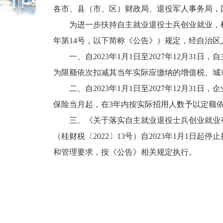
各市、县（市、区）财政局、退役军人事务局，
为进一步扶持自主就业退役士兵创业就业，
年第
14
号，以下简称《公告》）规定，经自治区
一、自
2023
年
1
月
1
日至
2027
年
12
月
31
日，自
为限额依次扣减其当年实际应缴纳的增值税、城
二、自
2023
年
1
月
1
日至
2027
年
12
月
31
日，企
保险当月起，在
3
年内按实际招用人数予以定额
三、《关于落实自主就业退役士兵创业就业
（桂财税〔
2022
〕
13
号）自
2023
年
1
月
1
日起停止
和管理要求，按《公告》相关规定执行。