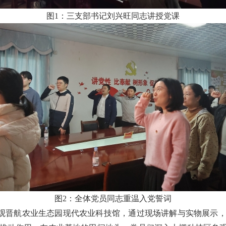
图1：三支部书记刘兴旺同志讲授党课
图2：全体党员同志重温入党誓词
观晋航农业生态园现代农业科技馆，通过现场讲解与实物展示