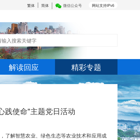
繁体
简体
微信公众号
网站支持IPv6
解读回应
精彩专题
心践使命"主题党日活动
述，了解智慧农业、绿色生态等农业技术和应用成