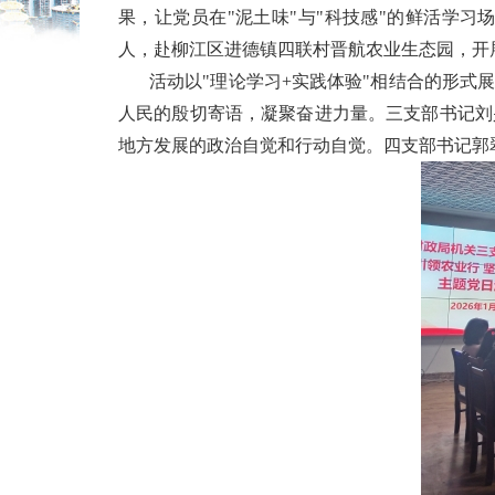
果，让党员在"泥土味"与"科技感"的鲜活学
人，赴柳江区进德镇四联村晋航农业生态园，开
活动以"理论学习+实践体验"相结合的形式
人民的殷切寄语，凝聚奋进力量。三支部书记刘
地方发展的政治自觉和行动自觉。四支部书记郭