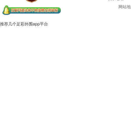
网站地
推荐几个足彩外围app平台