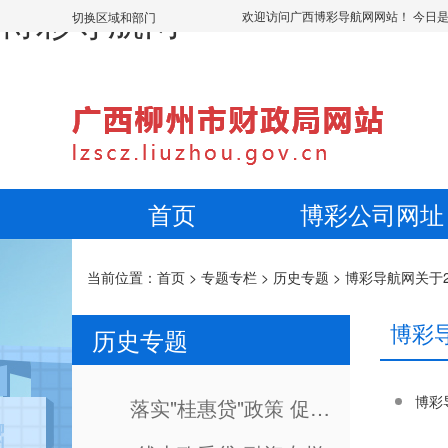
博彩导航网
欢迎访问广西博彩导航网网站！ 今日
切换区域和部门
首页
博彩公司网址
当前位置：
首页
>
专题专栏
>
历史专题
>
博彩导航网关于2
博彩导
历史专题
博彩
落实"桂惠贷"政策 促进实体经济发展（归档时间：2025.09.19）