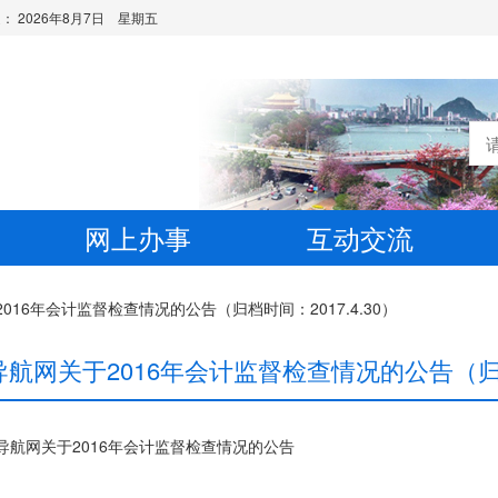
是：
2026年8月7日 星期五
网上办事
互动交流
016年会计监督检查情况的公告（归档时间：2017.4.30）
航网关于2016年会计监督检查情况的公告（归档时
导航网关于2016年会计监督检查情况的公告