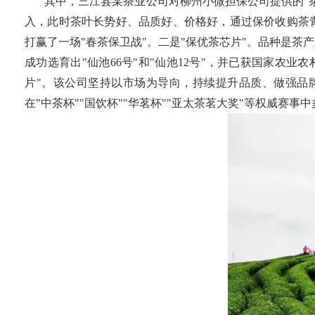
其中，三江县某茶业公司对柳州小微担保公司提供的"茶
入，此时茶叶长势好、品质好、价格好，通过保价收购茶青
打赢了一场"春茶保卫战"。二是"保优茶芯片"。品种是茶
成功选育出"仙池66号"和"仙池12号"，并已获国家农
片"。该公司坚持以市场为导向，持续提升品质、做强品
在"中茶杯""国饮杯""华茗杯""亚太茶茗大奖"等权威赛