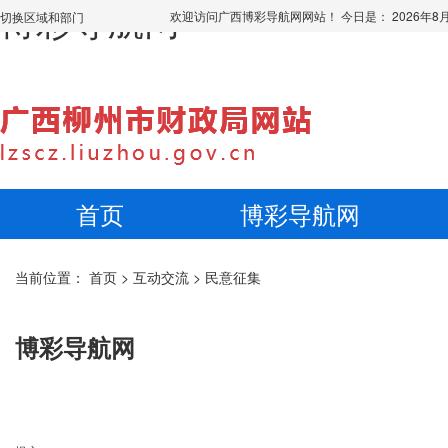
博彩导航网
欢迎访问广西博彩导航网网站！ 今日是：
2026年
切换区域和部门
首页
博彩导航网
当前位置：
首页
>
互动交流
>
民意征集