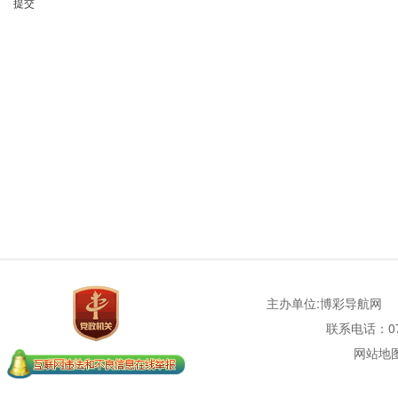
主办单位:博彩导航网
联系电话：077
网站地