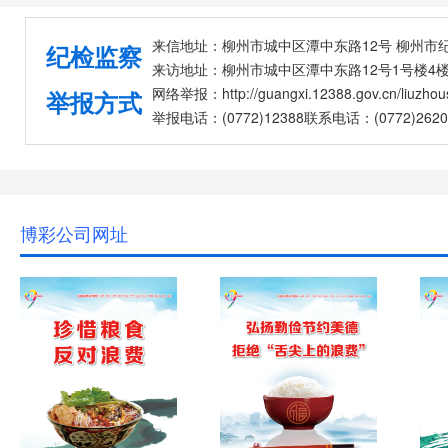
来信地址：柳州市城中区潭中东路12号 柳州市
纪检监察
来访地址：柳州市城中区潭中东路12号1号楼4
网络举报：http://guangxi.12388.gov.cn/liuzhous
举报方式
举报电话：(0772)12388联系电话：(0772)2620
博彩公司网址