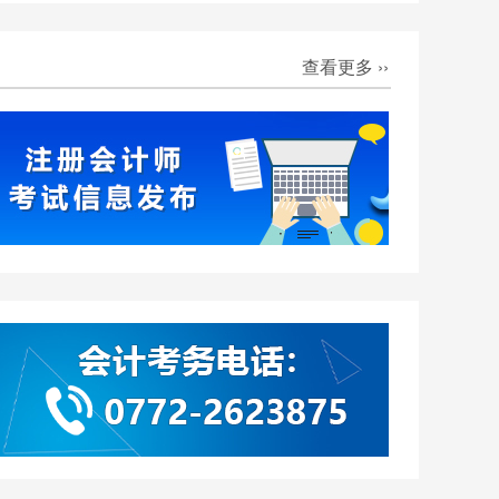
查看更多 ››