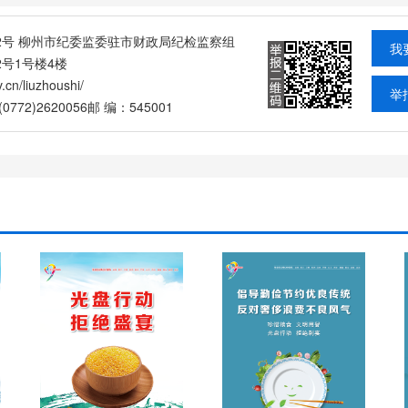
2号 柳州市纪委监委驻市财政局纪检监察组
我
号1号楼4楼
n/liuzhoushi/
举
772)2620056邮 编：545001