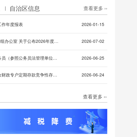
息
自治区信息
查看更多 ››
工作年度报表
2026-01-15
广西会计专业技术资格考试领导小组办公室 关于公布2026年度全国会计专业技术 初、高级资格考试 广西考区成绩有关事项的通知
2026-07-02
博彩公司网址2026年度拟录用公务员（参照公务员法管理单位人员）公示
2026-06-25
柳州市本级2026年第一期社保基金财政专户定期存款竞争性存放公告（柳财库〔2026〕18号）
2026-06-24
查看更多 ››