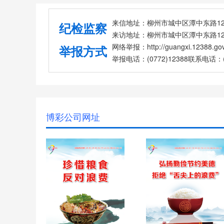
来信地址：柳州市城中区潭中东路1
纪检监察
来访地址：柳州市城中区潭中东路12
网络举报：http://guangxi.12388.gov.c
举报方式
举报电话：(0772)12388联系电话：(0
博彩公司网址